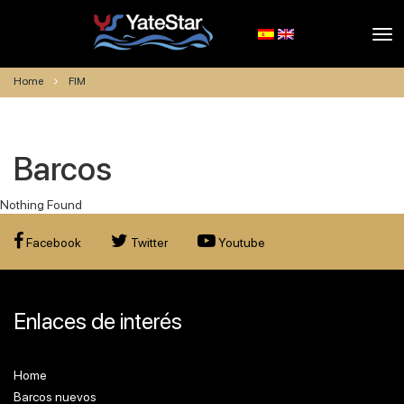
Tog
nav
Home
FIM
Barcos
Nothing Found
Facebook
Twitter
Youtube
Enlaces de interés
Home
Barcos nuevos