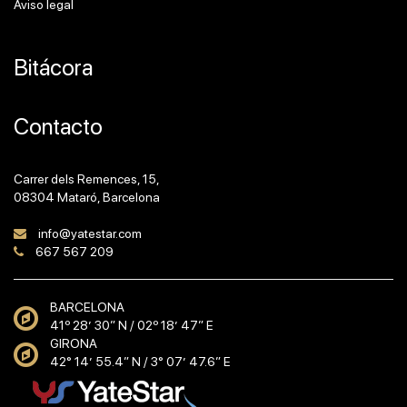
Aviso legal
Bitácora
Contacto
Carrer dels Remences, 15,
08304 Mataró, Barcelona
info@yatestar.com
667 567 209
BARCELONA
41º 28’ 30” N / 02º 18’ 47” E
GIRONA
42° 14’ 55.4” N / 3° 07’ 47.6” E