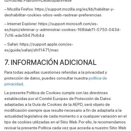
co=GENIE.Platform=Desktop&hl=es#
– Mozilla Firefox: https://support.mozilla.org/es/kb/habilitar-y-
deshabilitar-cookies-sitios-web-rastrear-preferencias
– Internet Explorer: https://support.microsoft.com/es-
es/topic/eliminar-y-administrar-cookies-168dab11-0753-043d-
7c16-ede5947fc64d
– Safari: https://support.apple.com/es-
es/guide/safari/sfri11471/mac
7. INFORMACIÓN ADICIONAL
Para todas aquellas cuestiones referidas a la privacidad y
protección de datos, puedes consultar nuestra
política de
privacidad
.
La presente Política de Cookies cumple con las directrices
establecidas por el Comité Europeo de Protección de Datos
adaptadas a la Guía de Cookies de la AEPD, será objeto de
modificación siempre que resulte necesario a fin de adaptarla a la
actualidad legislativa de cada momento o a cualquier variación en el
tipo de cookies utilizadas en el Sitio Web. Por ello, le recomendamos
revisar la presente Política cada vez que acceda a nuestro Sitio Web