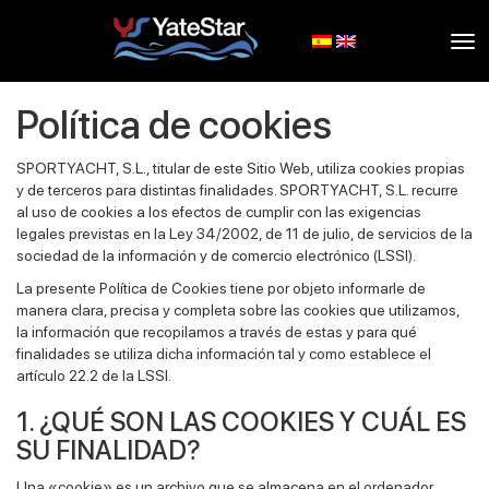
Tog
nav
Política de cookies
SPORTYACHT, S.L., titular de este Sitio Web, utiliza cookies propias
y de terceros para distintas finalidades. SPORTYACHT, S.L. recurre
al uso de cookies a los efectos de cumplir con las exigencias
legales previstas en la Ley 34/2002, de 11 de julio, de servicios de la
sociedad de la información y de comercio electrónico (LSSI).
La presente Política de Cookies tiene por objeto informarle de
manera clara, precisa y completa sobre las cookies que utilizamos,
la información que recopilamos a través de estas y para qué
finalidades se utiliza dicha información tal y como establece el
artículo 22.2 de la LSSI.
1. ¿QUÉ SON LAS COOKIES Y CUÁL ES
SU FINALIDAD?
Una «cookie» es un archivo que se almacena en el ordenador,