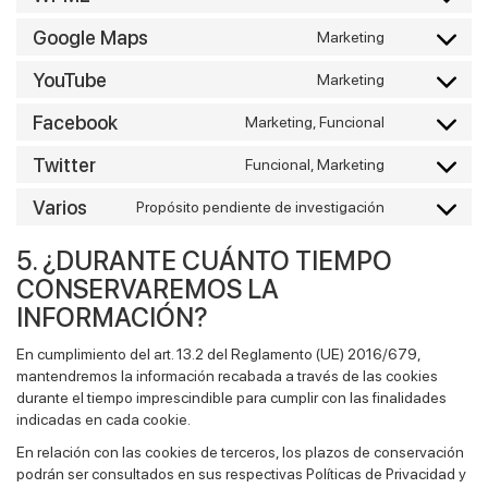
Consent
service
recaptcha
to
google-
Google Maps
Marketing
Consent
service
analytics
to
wpml
YouTube
Marketing
Consent
service
to
google-
Facebook
Marketing, Funcional
Consent
service
maps
to
youtube
Twitter
Funcional, Marketing
Consent
service
to
facebook
Varios
Propósito pendiente de investigación
Consent
service
to
twitter
5. ¿DURANTE CUÁNTO TIEMPO
service
varios
CONSERVAREMOS LA
INFORMACIÓN?
En cumplimiento del art. 13.2 del Reglamento (UE) 2016/679,
mantendremos la información recabada a través de las cookies
durante el tiempo imprescindible para cumplir con las finalidades
indicadas en cada cookie.
En relación con las cookies de terceros, los plazos de conservación
podrán ser consultados en sus respectivas Políticas de Privacidad y